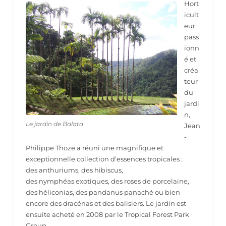
Hort
icult
eur
pass
ionn
é et
créa
teur
du
jardi
n,
Le jardin de Balata
Jean
-
Philippe Thoze a réuni une magnifique et
exceptionnelle collection d’essences tropicales :
des anthuriums, des hibiscus,
des nymphéas exotiques, des roses de porcelaine,
des héliconias, des pandanus panaché ou bien
encore des dracénas et des balisiers. Le jardin est
ensuite acheté en 2008 par le Tropical Forest Park
Group.