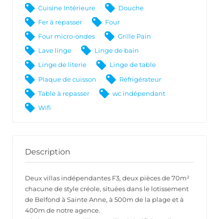
Cuisine Intérieure
Douche
Fer à repasser
Four
Four micro-ondes
Grille Pain
Lave linge
Linge de bain
Linge de literie
Linge de table
Plaque de cuisson
Réfrigérateur
Table à repasser
wc indépendant
Wifi
Description
Deux villas indépendantes F3, deux pièces de 70m²
chacune de style créole, situées dans le lotissement
de Belfond à Sainte Anne, à 500m de la plage et à
400m de notre agence.